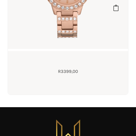
R
3399,00